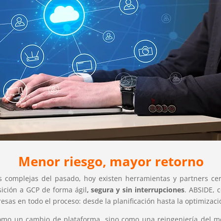
Menor riesgo, mayor retorno
s complejas del pasado, hoy existen herramientas y partners cer
sición a GCP de forma ágil
, segura y sin interrupciones
. ABSIDE, 
sas en todo el proceso: desde la planificación hasta la optimizaci
como un cambio de plataforma, sino como una reingeniería del mo