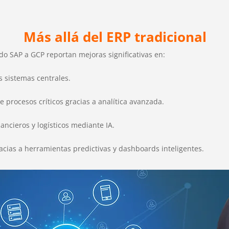
Más allá del ERP tradicional
o SAP a GCP reportan mejoras significativas en:
 sistemas centrales.
de procesos críticos gracias a analítica avanzada.
nancieros y logísticos mediante IA.
acias a herramientas predictivas y dashboards inteligentes.