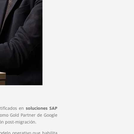
tificados en
soluciones SAP
como Gold Partner de Google
ón post-migración.
delo operativo que habilita