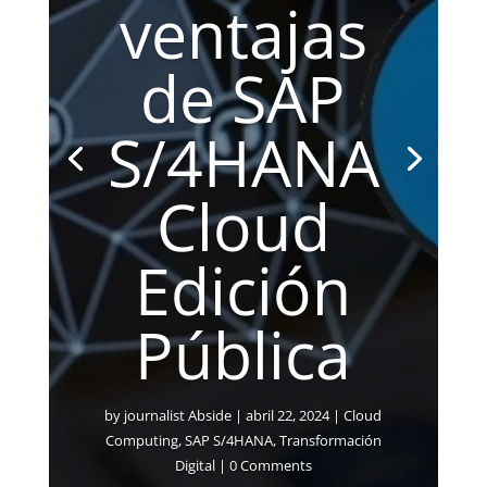
ventajas
de SAP
S/4HANA
Cloud
Edición
Pública
by
journalist Abside
|
abril 22, 2024
|
Cloud
Computing
,
SAP S/4HANA
,
Transformación
Digital
| 0 Comments