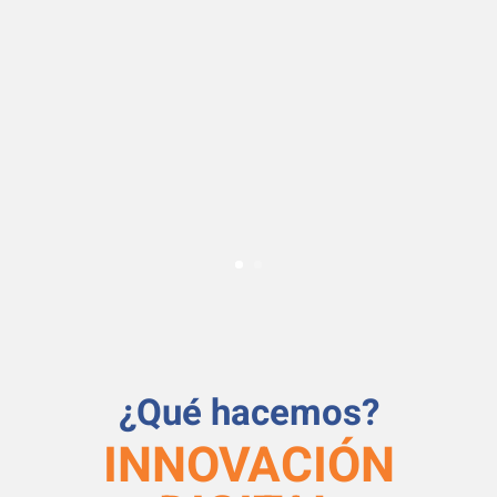
desarrollo y crecimiento de
las compañías.
Somos especialistas en
soluciones a la medida, desde
el nivel base, realización y
puesta en producción.
¿Qué hacemos?
INNOVACIÓN