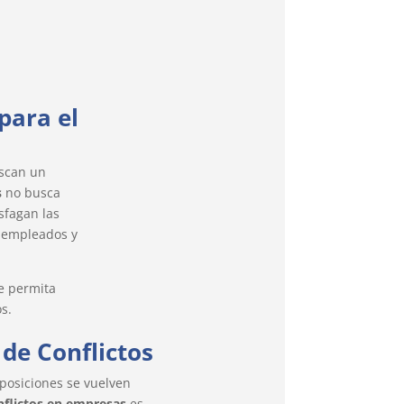
para el
uscan un
s
no busca
sfagan las
, empleados y
 permita
s.
de Conflictos
posiciones se vuelven
nflictos en empresas
es