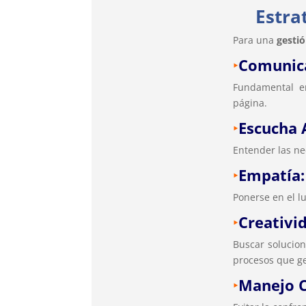
Estra
Para una
gesti
‣
Comunica
Fundamental 
página.
‣
Escucha 
Entender las ne
‣
Empatía:
Ponerse en el lu
‣
Creativi
Buscar solucion
procesos que ge
‣
Manejo C