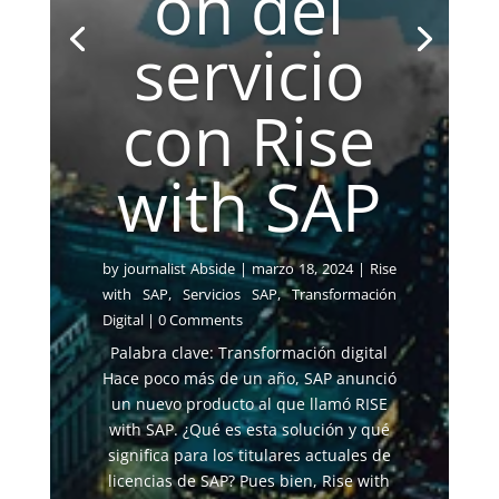
ón del
servicio
con Rise
with SAP
by
journalist Abside
|
marzo 18, 2024
|
Rise
with SAP
,
Servicios SAP
,
Transformación
Digital
| 0 Comments
Palabra clave: Transformación digital
Hace poco más de un año, SAP anunció
un nuevo producto al que llamó RISE
with SAP. ¿Qué es esta solución y qué
significa para los titulares actuales de
licencias de SAP? Pues bien, Rise with