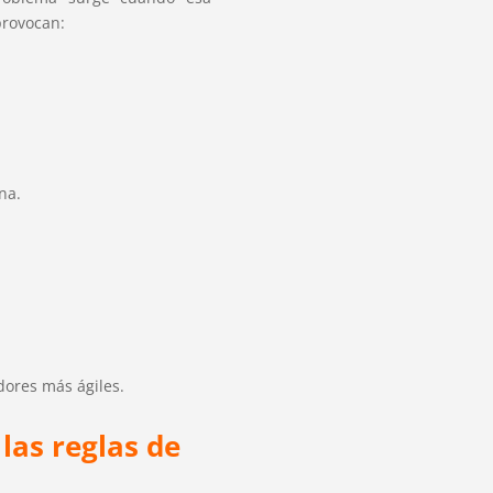
provocan:
na.
ores más ágiles.
las reglas de