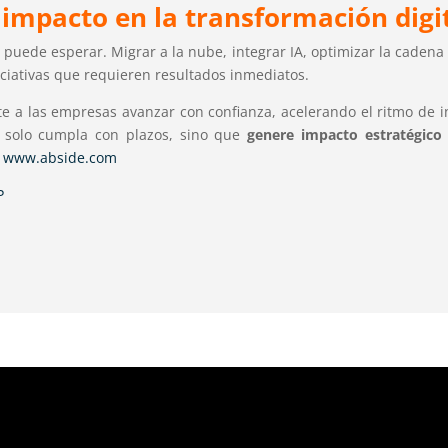
 impacto en la transformación digi
o puede esperar. Migrar a la nube, integrar IA, optimizar la caden
iciativas que requieren resultados inmediatos.
te a las empresas avanzar con confianza, acelerando el ritmo de
o solo cumpla con plazos, sino que
genere impacto estratégico
a
www.abside.com
P