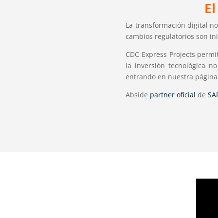
El
La transformación digital n
cambios regulatorios son in
CDC Express Projects permi
la inversión tecnológica n
entrando en nuestra págin
Abside
partner oficial
de
SA