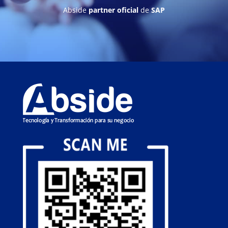
Abside
partner oficial
de
SAP